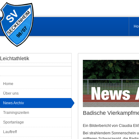
Ho
Leichtathletik
Home
Über uns
News Archiv
Badische Vierkampfmei
Trainingszeiten
Sportanlage
Ein Bilderbericht von Claudia Eli
Lauftreff
Bei strahlendem Sonnenschein u
mittleren Schwarzwald, die Badi