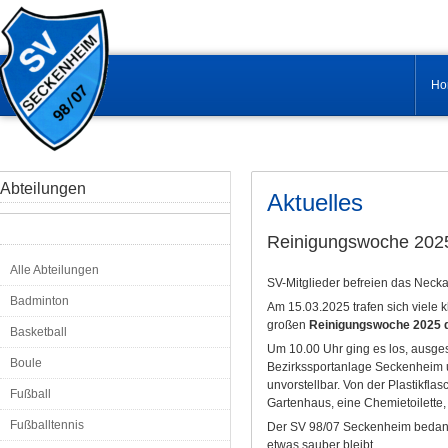
Ho
Abteilungen
Aktuelles
Reinigungswoche 202
Alle Abteilungen
SV-Mitglieder befreien das Neck
Badminton
Am 15.03.2025 trafen sich viele 
großen
Reinigungswoche 2025
Basketball
Um 10.00 Uhr ging es los, ausge
Boule
Bezirkssportanlage Seckenheim un
unvorstellbar. Von der Plastikflas
Fußball
Gartenhaus, eine Chemietoilette,
Fußballtennis
Der SV 98/07 Seckenheim bedankt s
etwas sauber bleibt.